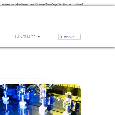
kateeva.com/html/wp-content/themes/BlankPage/functions.php
on line
0
LANGUAGE
的办公室
支持