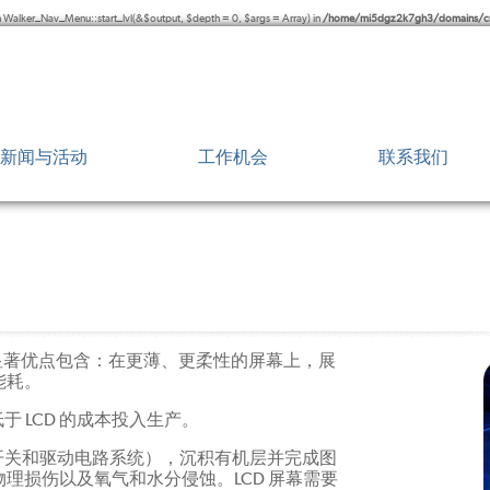
h Walker_Nav_Menu::start_lvl(&$output, $depth = 0, $args = Array) in
/home/mi5dgz2k7gh3/domains/cn.
新闻与活动
工作机会
联系我们
新闻发布
分布在全球
媒体报导
制造服务与
近期活动
要的显著优点包含：在更薄、更柔性的屏幕上，展
能耗。
于 LCD 的成本投入生产。
（开关和驱动电路系统），沉积有机层并完成图
理损伤以及氧气和水分侵蚀。LCD 屏幕需要