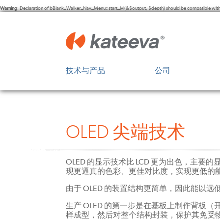
Warning
: Declaration of bBlank_Walker_Nav_Menu::start_lvl(&$output, $depth) should be compatible wit
技术与产品
公司
显示屏创新
概览
OLED 尖端技术
领导团队
OLED 尖端技术
Kateeva 平台
董事会
投资者
OLED 的显示技术比 LCD 更为出色，主
现更逼真的色彩、更佳对比度，实现更低的
顾问
由于 OLED 的装置结构更简单，因此能以远低
生产 OLED 的第一步是在基板上制作背板
样成型，然后对整个结构封装，保护其免受物