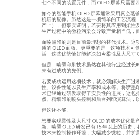
七个不同的装置元件，而 OLED 屏幕只需要
如今的智能手机 OLED 屏幕通常采用真空
机层的配像。虽然这是一项简单的工艺流程
产上），但事实证明，若要将其应用到柔性
生产过程中的微粒污染会导致产量相当低，
而喷墨印刷则是目前最理想的替代技术。这
质的 OLED 面板。更重要的是，这项技术
活，这些优势恰好能解决如今柔性及大尺寸 O
但是，喷墨印刷技术虽然在其他行业经过长时间
未有过成功的先例。
若要成功运用这项技术，就必须解决生产过
性、设备性能以及生产率和成本等。将喷墨印刷
术已经通过研发取得了实质性的进展，这包
点、精细印刷喷头控制和后台列印演算法，
但这还不够。
想要实现柔性及大尺寸 OLED 的成本优化
新。喷墨 OLED 研发已有 15 年以上的
技术来控制操作环境，大幅减少微粒，并扩