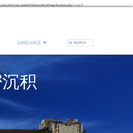
.com/html/wp-content/themes/BlankPage/functions.php
on line
0
LANGUAGE
的办公室
支持
密沉积