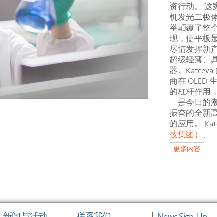
资行动。 
机发光二极体
举颠覆了整个
现，使平板
尽情发挥新
超级轻薄、
器。Kateev
商在 OLE
的杠杆作用，
— 是今日
振奋的全新高度
的应用。 Ka
技集团）
、
更多内容
新闻与活动
联系我们
News Sign-Up