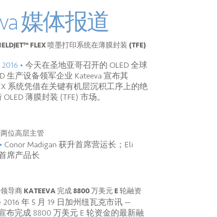
eeva 媒体报道
YIELDJET™ FLEX 喷墨打印系统在薄膜封装 (TFE)
 2016 •
今天在圣地亚哥召开的 OLED 全球
D 生产设备领军企业 Kateeva 宣布其
t™ FLEX 系统凭借在关键有机层沉积工序上的绝
LED 薄膜封装 (TFE) 市场。
提拔两位高层主管
 •
Conor Madigan 获升首席营运长；Eli
获升首席产品长
领导商 KATEEVA 完成 8800 万美元 E 轮融资
•
2016 年 5 月 19 日加州纽瓦克市讯 —
宣布完成 8800 万美元 E 轮资金的最新融