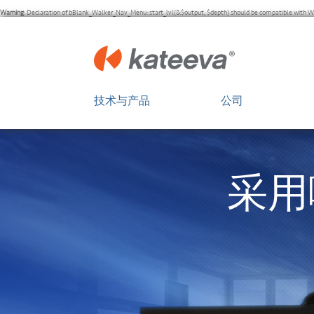
Warning
: Declaration of bBlank_Walker_Nav_Menu::start_lvl(&$output, $depth) should be compatible with Wa
技术与产品
公司
显示屏创新
概览
OLED 尖端技术
领导团队
采用
Kateeva 平台
董事会
投资者
顾问