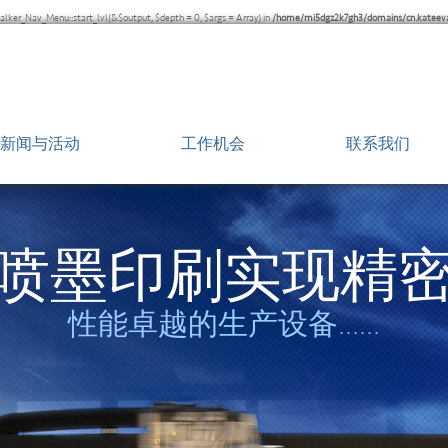
lker_Nav_Menu::start_lvl(&$output, $depth = 0, $args = Array) in
/home/mi5dgz2k7gh3/domains/cn.kateeva
新闻与活动
工作机会
联系我们
新闻发布
分布在全球
媒体报导
制造服务与
喷墨印刷实现精
近期活动
性能卓越的生产设备......